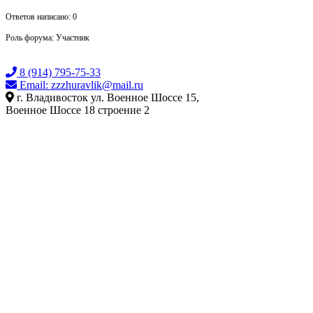
Ответов написано: 0
Роль форума: Участник
8 (914) 795-75-33
Email: zzzhuravlik@mail.ru
г. Владивосток ул. Военное Шоссе 15,
Военное Шоссе 18 строение 2